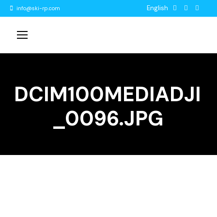
English
info@ski-rp.com
DCIM100MEDIADJI
_0096.JPG