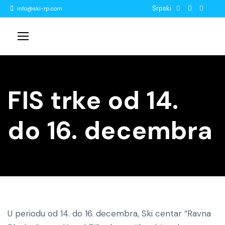
Srpski
info@ski-rp.com
FIS trke od 14.
do 16. decembra
U periodu od 14. do 16. decembra, Ski centar “Ravna