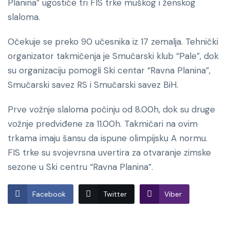
Planina” ugostiće tri FIS trke muškog i ženskog
slaloma.
Očekuje se preko 90 učesnika iz 17 zemalja. Tehnički
organizator takmičenja je Smučarski klub “Pale”, dok
su organizaciju pomogli Ski centar “Ravna Planina”,
Smučarski savez RS i Smučarski savez BiH.
Prve vožnje slaloma počinju od 8.00h, dok su druge
vožnje predviđene za 11.00h. Takmičari na ovim
trkama imaju šansu da ispune olimpijsku A normu.
FIS trke su svojevrsna uvertira za otvaranje zimske
sezone u Ski centru “Ravna Planina”.
Facebook
Twitter
Viber