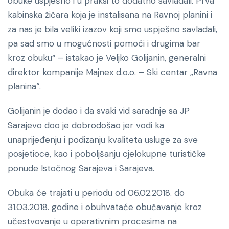
obuke uspješno i u praksi to dodatno savladali. Prva
kabinska žičara koja je instalisana na Ravnoj planini i
za nas je bila veliki izazov koji smo uspješno savladali,
pa sad smo u mogućnosti pomoći i drugima bar
kroz obuku“ – istakao je Veljko Golijanin, generalni
direktor kompanije Majnex d.o.o. – Ski centar „Ravna
planina“.
Golijanin je dodao i da svaki vid saradnje sa JP
Sarajevo doo je dobrodošao jer vodi ka
unaprijeđenju i podizanju kvaliteta usluge za sve
posjetioce, kao i poboljšanju cjelokupne turističke
ponude Istočnog Sarajeva i Sarajeva.
Obuka će trajati u periodu od 06.02.2018. do
31.03.2018. godine i obuhvataće obučavanje kroz
učestvovanje u operativnim procesima na