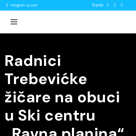
Srpski
info@ski-rp.com
Radnici
Trebevićke
žičare na obuci
u Ski centru
„Ravna planina“