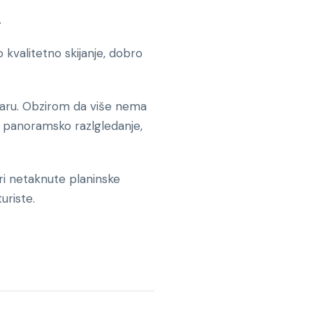
.
kvalitetno skijanje, dobro
ruaru. Obzirom da više nema
 za panoramsko razlgledanje,
ari netaknute planinske
uriste.