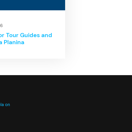
26
for Tour Guides and
a Planina