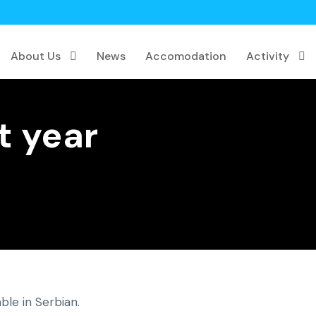
About Us
News
Accomodation
Activity
t year
able in Serbian.