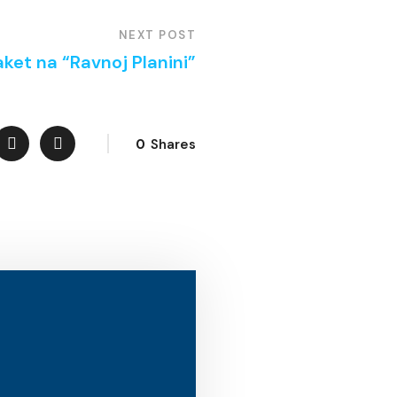
NEXT POST
ket na “Ravnoj Planini”
0
Shares