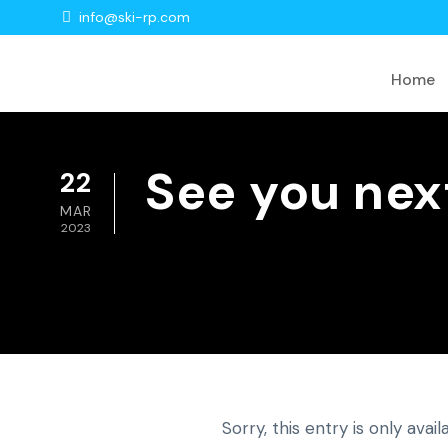
info@ski-rp.com
Home
See you nex
22
MAR
2023
Sorry, this entry is only avail