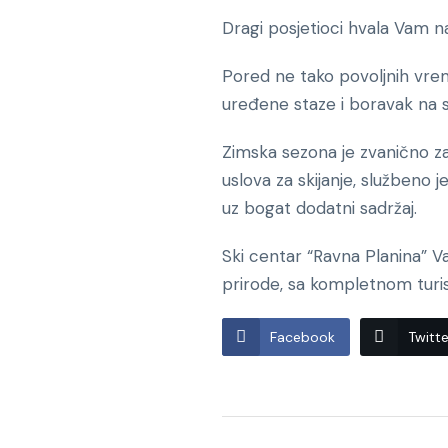
Dragi posjetioci hvala Vam na 
Pored ne tako povoljnih vrem
uređene staze i boravak na s
Zimska sezona je zvanično za
uslova za skijanje, službeno j
uz bogat dodatni sadržaj.
Ski centar “Ravna Planina” Va
prirode, sa kompletnom turist
Facebook
Twitte