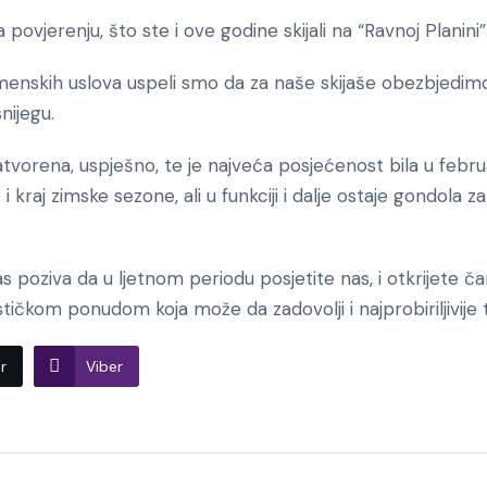
povjerenju, što ste i ove godine skijali na “Ravnoj Planini”
enskih uslova uspeli smo da za naše skijaše obezbjedimo 
nijegu.
tvorena, uspješno, te je najveća posjećenost bila u feb
e i kraj zimske sezone, ali u funkciji i dalje ostaje gondola
s poziva da u ljetnom periodu posjetite nas, i otkrijete č
ičkom ponudom koja može da zadovolji i najprobiriljivije t
r
Viber