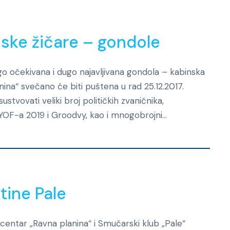
ske žičare – gondole
Dugo očekivana i dugo najavljivana gondola – kabinska
anina“ svečano će biti puštena u rad 25.12.2017.
tvovati veliki broj političkih zvaničnika,
YOF-a 2019 i Groodvy, kao i mnogobrojni...
Novosti
ine Pale
ki centar „Ravna planina“ i Smučarski klub „Pale“