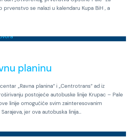
vo prvenstvo se nalazi u kalendaru Kupa BiH , a
Novosti
vnu planinu
i centar „Ravna planina“ i „Centrotrans“ ad iz
oširivanju postojeće autobuske linije Krupac – Pale
 ove linije omogućiće svim zainteresovanim
Sarajeva, jer ova autobuska linija...
Novosti