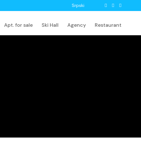
Srpski
Apt. for sale
Ski Hall
Agency
Restaurant