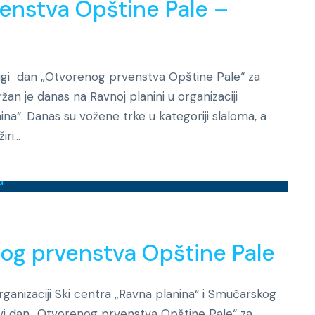
enstva Opštine Pale –
 Drugi dan „Otvorenog prvenstva Opštine Pale“ za
ržan je danas na Ravnoj planini u organizaciji
na“. Danas su vožene trke u kategoriji slaloma, a
i...
Novosti
og prvenstva Opštine Pale
 organizaciji Ski centra „Ravna planina“ i Smučarskog
rvi dan „Otvorenog prvenstva Opštine Pale“ za