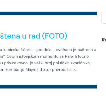
Novosti
tena u rad (FOTO)
R
Prva kabinska žičara – gondola – svečano je puštena u
nina“. Ovom istorijskom momentu za Pale, Istočno
 prisustvovao je veliki broj političkih zvaničnika,
 kompanije Majnex d.o.o. i privrednici iz...
Novosti