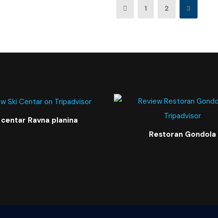
1
2
3
 centar Ravna planina
Restoran Gondola