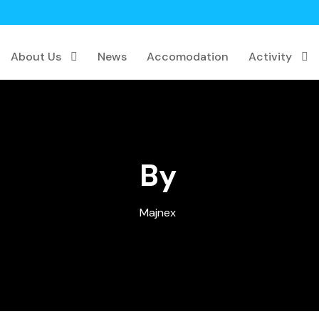
About Us
News
Accomodation
Activity
By
Majnex