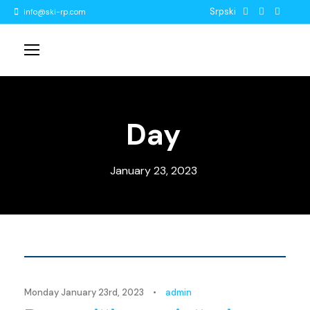
Srpski
info@ski-rp.com
Day
January 23, 2023
Novosti
Monday January 23rd, 2023
•
admin