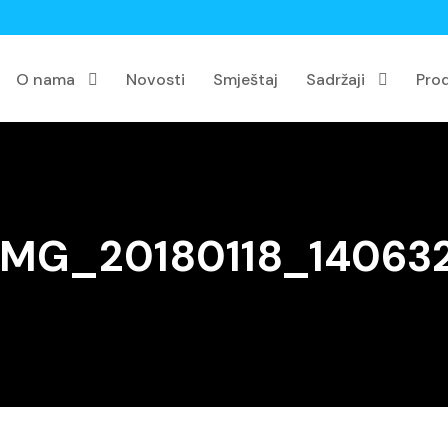
O nama
Novosti
Smještaj
Sadržaji
Pro
IMG_20180118_14063