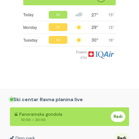
27°
Today
15°
33
29°
Monday
15°
55
30°
Tuesday
16°
56
Powere
d by
Ski centar Ravna planina live
🚡 Panoramska gondola
Radi
10:00 – 20:00
🦖 Dino park
Radi