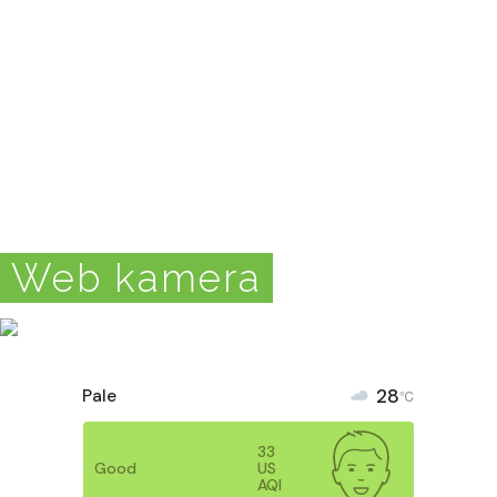
Web kamera
28
Pale
℃
33
Good
US
AQI