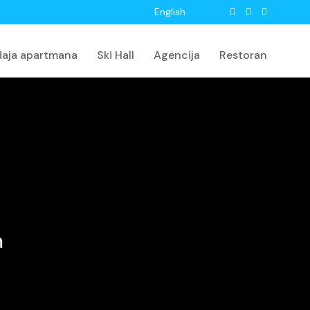
English
daja apartmana
Ski Hall
Agencija
Restoran
m