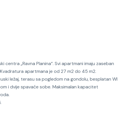
ski centra „Ravna Planina“. Svi apartmani imaju zaseban
a. Kvadratura apartmana je od 27 m2 do 45 m2.
ncuski ležaj, terasu sa pogledom na gondolu, besplatan WI
nom i dvije spavaće sobe. Maksimalan kapacitet
voda.
.