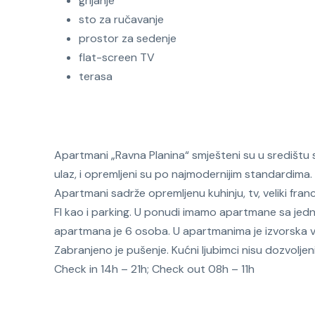
grijanje
sto za ručavanje
prostor za sedenje
flat-screen TV
terasa
Apartmani „Ravna Planina“ smješteni su u središtu 
ulaz, i opremljeni su po najmodernijim standardim
Apartmani sadrže opremljenu kuhinju, tv, veliki fra
FI kao i parking. U ponudi imamo apartmane sa jed
apartmana je 6 osoba. U apartmanima je izvorska 
Zabranjeno je pušenje. Kućni ljubimci nisu dozvoljeni
Check in 14h – 21h; Check out 08h – 11h