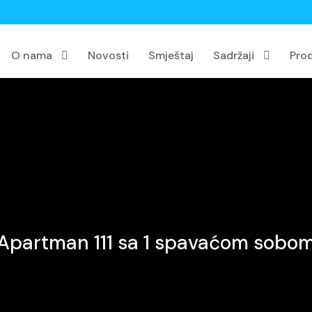
O nama
Novosti
Smještaj
Sadržaji
Pro
Apartman 111 sa 1 spavaćom sobo