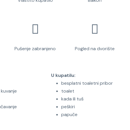
Vlastito kupatilo
Balkon
Pušenje zabranjeno
Pogled na dvorište
U kupatilu:
besplatni toaletni pribor
 kuvanje
toalet
kada ili tuš
učavanje
peškiri
papuče