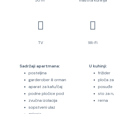
30 m²
Vlastita kuhinja
TV
Wi-Fi
Sadržaji apartmana: ​
U kuhinji:
posteljina
frižider
garderober ili orman
ploča za
aparat za kafu/čaj
posuđe
podne pločice pod
sto za r
zvučna izolacija
rerna
sopstveni ulaz