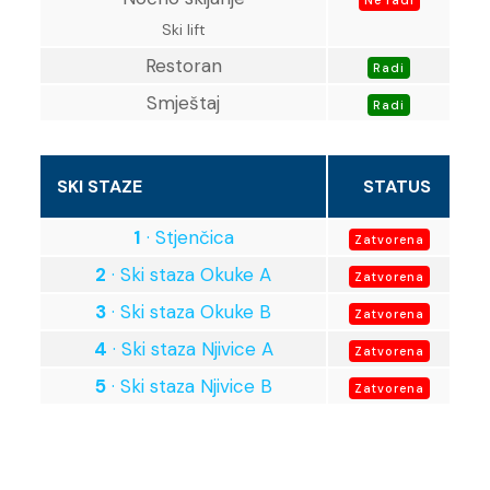
Ne radi
Ski lift
Restoran
Radi
Smještaj
Radi
SKI STAZE
STATUS
1
· Stjenčica
Zatvorena
2
· Ski staza Okuke A
Zatvorena
3
· Ski staza Okuke B
Zatvorena
4
· Ski staza Njivice A
Zatvorena
5
· Ski staza Njivice B
Zatvorena