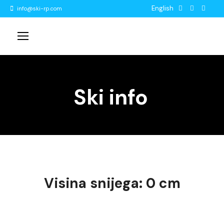
English
info@ski-rp.com
Ski info
Visina snijega: 0 cm