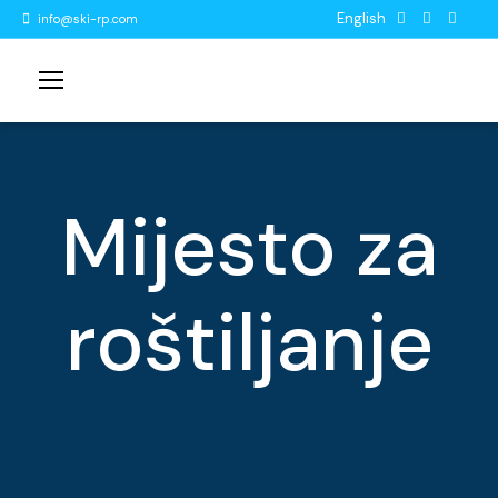
English
info@ski-rp.com
Mijesto za
roštiljanje