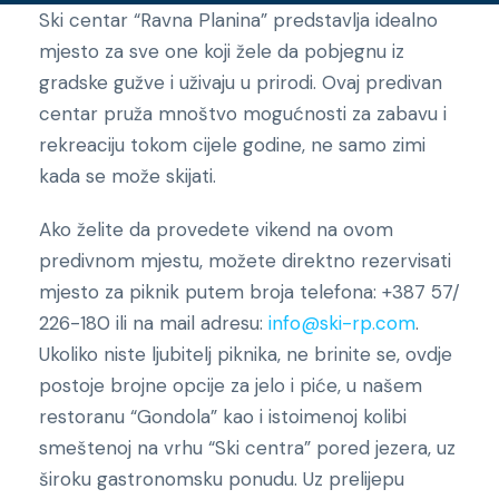
Ski centar “Ravna Planina” predstavlja idealno
mjesto za sve one koji žele da pobjegnu iz
gradske gužve i uživaju u prirodi. Ovaj predivan
centar pruža mnoštvo mogućnosti za zabavu i
rekreaciju tokom cijele godine, ne samo zimi
kada se može skijati.
Ako želite da provedete vikend na ovom
predivnom mjestu, možete direktno rezervisati
mjesto za piknik putem broja telefona: +387 57/
226-180 ili na mail adresu:
info@ski-rp.com
.
Ukoliko niste ljubitelj piknika, ne brinite se, ovdje
postoje brojne opcije za jelo i piće, u našem
restoranu “Gondola” kao i istoimenoj kolibi
smeštenoj na vrhu “Ski centra” pored jezera, uz
široku gastronomsku ponudu. Uz prelijepu