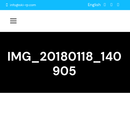
English
info@ski-rp.com
IMG_20180118_140
905