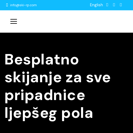
English
info@ski-rp.com
Besplatno
skijanje za sve
pripadnice
ljepšeg pola