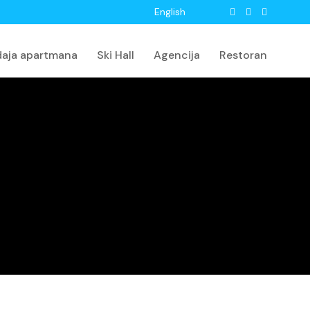
English
daja apartmana
Ski Hall
Agencija
Restoran