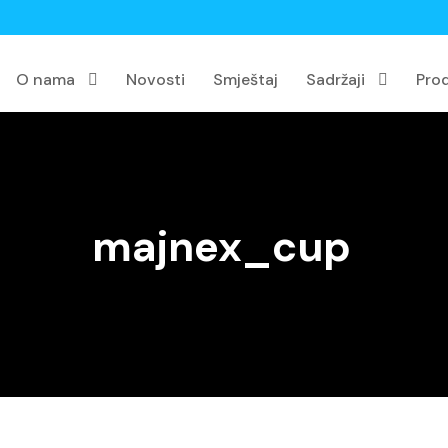
O nama
Novosti
Smještaj
Sadržaji
Pro
majnex_cup