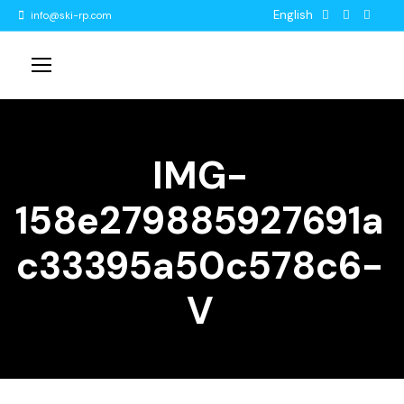
English
info@ski-rp.com
IMG-
158e279885927691a
c33395a50c578c6-
V