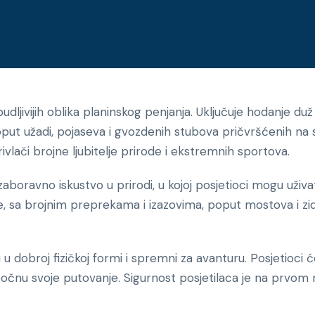
zbudljivijih oblika planinskog penjanja. Uključuje hodanje du
ut užadi, pojaseva i gvozdenih stubova pričvršćenih na s
rivlači brojne ljubitelje prirode i ekstremnih sportova.
zaboravno iskustvo u prirodi, u kojoj posjetioci mogu uživ
, sa brojnim preprekama i izazovima, poput mostova i zido
su u dobroj fizičkoj formi i spremni za avanturu. Posjetio
čnu svoje putovanje. Sigurnost posjetilaca je na prvom 