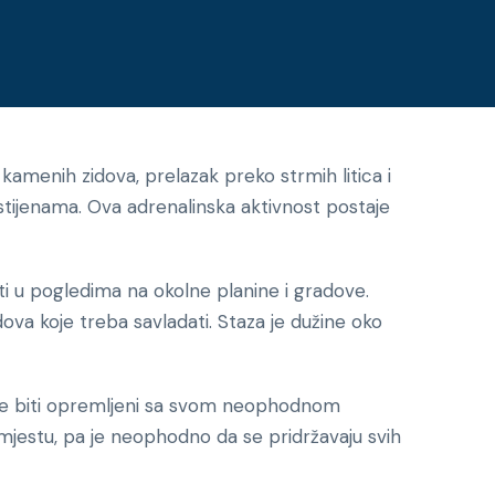
ž kamenih zidova, prelazak preko strmih litica i
tijenama. Ova adrenalinska aktivnost postaje
ati u pogledima na okolne planine i gradove.
va koje treba savladati. Staza je dužine oko
ci će biti opremljeni sa svom neophodnom
mjestu, pa je neophodno da se pridržavaju svih