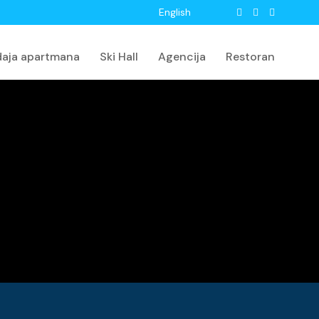
English
daja apartmana
Ski Hall
Agencija
Restoran