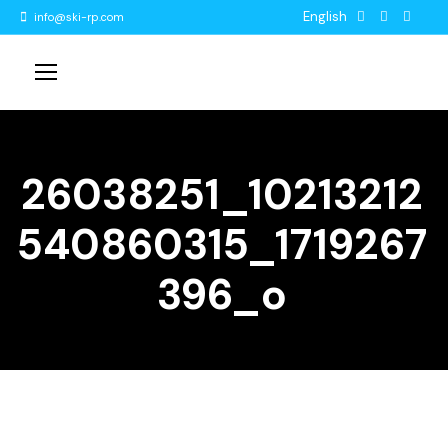
English
info@ski-rp.com
26038251_10213212
540860315_1719267
396_o