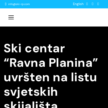
English
info@ski-rp.com
Ski centar
“Ravna Planina”
uvršten na listu
svjetskih
skijališta