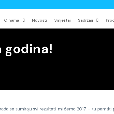
O nama
Novosti
Smještaj
Sadržaji
Pro
 godina!
da se sumiraju svi rezultati, mi ćemo 2017. – tu pamtiti p