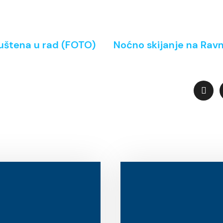
štena u rad (FOTO)
Noćno skijanje na Ravn