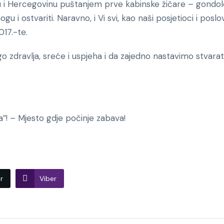
nu i Hercegovinu puštanjem prve kabinske žičare – gondol
gu i ostvariti. Naravno, i Vi svi, kao naši posjetioci i poslo
017.-te.
zdravlja, sreće i uspjeha i da zajedno nastavimo stvarati j
a”! – Mjesto gdje počinje zabava!
r
Viber