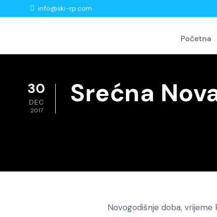
info@ski-rp.com
Početna
Srećna Nova
30
DEC
2017
Novogodišnje doba, vrijeme ka