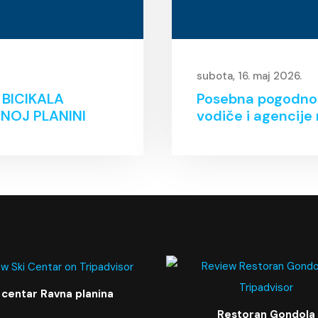
subota, 16. maj 2026.
 BICIKALA
Posebna pogodnos
NOJ PLANINI
vodiče i agencije 
 centar Ravna planina
Restoran Gondola