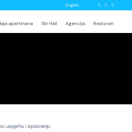
English
daja apartmana
Ski Hall
Agencija
Restoran
o uspjehu i ispisivanju