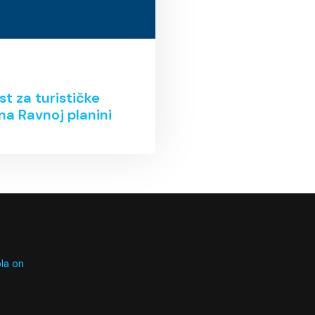
t za turističke
na Ravnoj planini