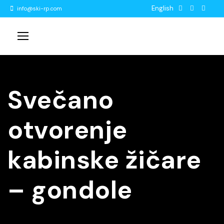
English
info@ski-rp.com
Svečano
otvorenje
kabinske žičare
– gondole