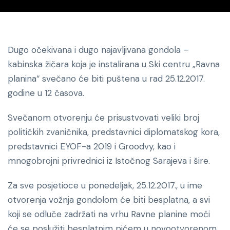
Dugo očekivana i dugo najavljivana gondola –
kabinska žičara koja je instalirana u Ski centru „Ravna
planina“ svečano će biti puštena u rad 25.12.2017.
godine u 12 časova.
Svečanom otvorenju će prisustvovati veliki broj
političkih zvaničnika, predstavnici diplomatskog kora,
predstavnici EYOF-a 2019 i Groodvy, kao i
mnogobrojni privrednici iz Istočnog Sarajeva i šire.
Za sve posjetioce u ponedeljak, 25.12.2017., u ime
otvorenja vožnja gondolom će biti besplatna, a svi
koji se odluče zadržati na vrhu Ravne planine moći
će se poslužiti besplatnim pićem u novootvorenom