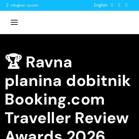
English
info@ski-rp.com
🏆 Ravna
planina dobitnik
Booking.com
Traveller Review
Awards 2026