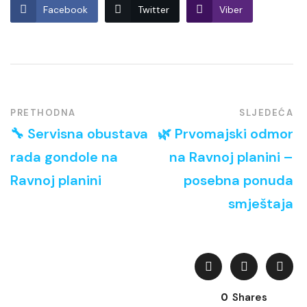
Facebook
Twitter
Viber
PRETHODNA
SLJEDEĆA
🔧 Servisna obustava
🌿 Prvomajski odmor
rada gondole na
na Ravnoj planini –
Ravnoj planini
posebna ponuda
smještaja
0
Shares