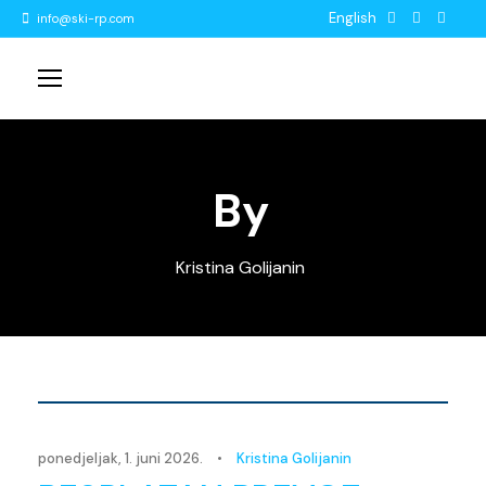
English
info@ski-rp.com
By
Kristina Golijanin
Novosti
ponedjeljak, 1. juni 2026.
•
Kristina Golijanin