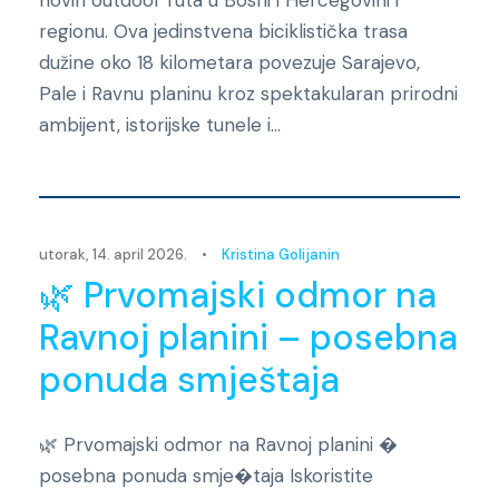
novih outdoor ruta u Bosni i Hercegovini i
regionu. Ova jedinstvena biciklistička trasa
dužine oko 18 kilometara povezuje Sarajevo,
Pale i Ravnu planinu kroz spektakularan prirodni
ambijent, istorijske tunele i...
Novosti
utorak, 14. april 2026.
•
Kristina Golijanin
🌿 Prvomajski odmor na
Ravnoj planini – posebna
ponuda smještaja
🌿 Prvomajski odmor na Ravnoj planini �
posebna ponuda smje�taja Iskoristite