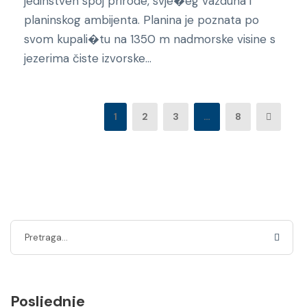
jedinstven spoj prirode, svje�eg vazduha i
planinskog ambijenta. Planina je poznata po
svom kupali�tu na 1350 m nadmorske visine s
jezerima čiste izvorske...
1
2
3
…
8
Posljednje