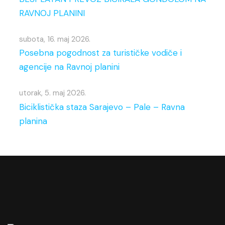
RAVNOJ PLANINI
subota, 16. maj 2026.
Posebna pogodnost za turističke vodiče i
agencije na Ravnoj planini
utorak, 5. maj 2026.
Biciklistička staza Sarajevo – Pale – Ravna
planina