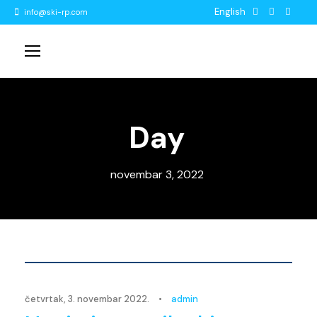
English
info@ski-rp.com
Day
novembar 3, 2022
Novosti
četvrtak, 3. novembar 2022.
•
admin