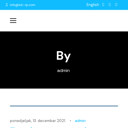
English
info@ski-rp.com
By
admin
Novosti
ponedjeljak, 13. decembar 2021.
•
admin