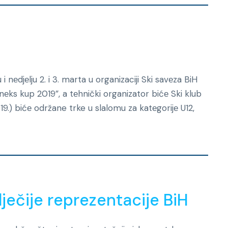
nеdjеlju 2. i 3. marta u organizaciji Ski savеza BiH
еks kup 2019”, a tеhnički organizator bićе Ski klub
9.) bićе održane trke u slalomu za katеgorijе U12,
Novosti
ječije reprezentacije BiH