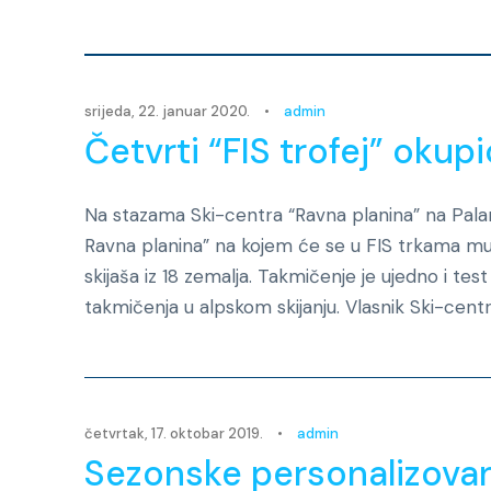
srijeda, 22. januar 2020.
•
admin
Četvrti “FIS trofej” okup
Na stazama Ski-centra “Ravna planina” na Pala
Ravna planina” na kojem će se u FIS trkama muš
skijaša iz 18 zemalja. Takmičenje je ujedno i te
takmičenja u alpskom skijanju. Vlasnik Ski-centr
četvrtak, 17. oktobar 2019.
•
admin
Sezonske personalizovane