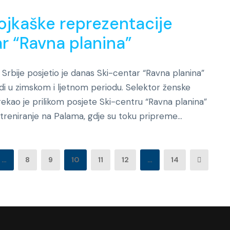
ojkaške reprezentacije
ar “Ravna planina”
Srbije posjetio je danas Ski-centar “Ravna planina”
udi u zimskom i ljetnom periodu. Selektor ženske
rekao je prilikom posjete Ski-centru “Ravna planina”
reniranje na Palama, gdje su toku pripreme...
…
8
9
10
11
12
…
14