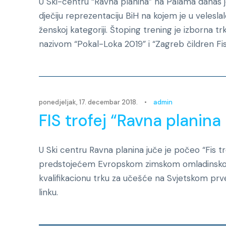
U Ski-centru “Ravna planina” na Palama danas je
dječiju reprezentaciju BiH na kojem je u velesl
ženskoj kategoriji. Štoping trening je izborna t
nazivom “Pokal-Loka 2019” i “Zagreb čildren Fis 
ponedjeljak, 17. decembar 2018.
•
admin
FIS trofej “Ravna planina
U Ski centru Ravna planina juče je počeo “Fis t
predstojećem Evropskom zimskom omladinskom ol
kvalifikacionu trku za učešće na Svjetskom prv
linku.