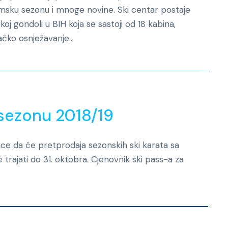
imsku sezonu i mnoge novine. Ski centar postaje
skoj gondoli u BIH koja se sastoji od 18 kabina,
čko osnježavanje...
Novosti
 sezonu 2018/19
oce da će pretprodaja sezonskih ski karata sa
rajati do 31. oktobra. Cjenovnik ski pass-a za
Novosti