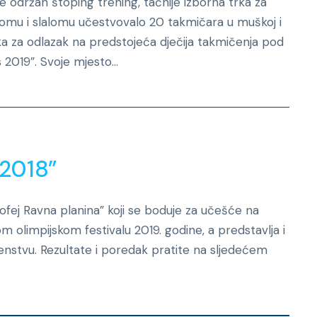
 održan štoping trening, tačnije izborna trka za
alomu i slalomu učestvovalo 20 takmičara u muškoj i
rka za odlazak na predstojeća dječija takmičenja pod
2019”. Svoje mjesto...
Novosti
 2018”
rofej Ravna planina” koji se boduje za učešće na
impijskom festivalu 2019. godine, a predstavlja i
enstvu. Rezultate i poredak pratite na sljedećem
Novosti