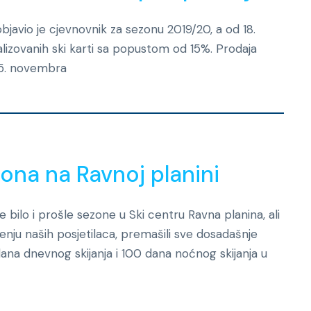
bjavio je cjevnovnik za sezonu 2019/20, a od 18.
izovanih ski karti sa popustom od 15%. Prodaja
15. novembra
Novosti
ona na Ravnoj planini
je bilo i prošle sezone u Ski centru Ravna planina, ali
enju naših posjetilaca, premašili sve dosadašnje
dana dnevnog skijanja i 100 dana noćnog skijanja u
Novosti