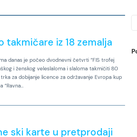
Novosti
io takmičare iz 18 zemalja
P
ma danas je počeo dvodnevni četvrti “FIS trofej
kog i ženskog veleslaloma i slaloma takmičiti 80
st trka za dobijanje licence za održavanje Evropa kup
a “Ravna...
Novosti
 ski karte u pretprodaji