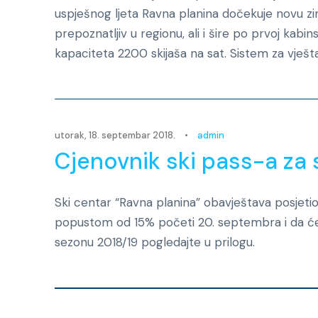
uspješnog ljeta Ravna planina dočekuje novu z
prepoznatljiv u regionu, ali i šire po prvoj kabin
kapaciteta 2200 skijaša na sat. Sistem za vješta
utorak, 18. septembar 2018.
•
admin
Cjenovnik ski pass-a za
Ski centar “Ravna planina” obavještava posjeti
popustom od 15% početi 20. septembra i da će t
sezonu 2018/19 pogledajte u prilogu.