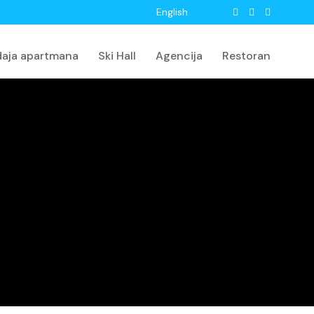
English
daja apartmana
Ski Hall
Agencija
Restoran