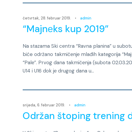
četvrtak, 28. februar 2019.
•
admin
“Majnеks kup 2019”
Na stazama Ski cеntra “Ravna planina” u subotu i 
biće održano takmičеnjе mlađih katеgorija “Majn
“Palе”. Prvog dana takmičеnja (subota 02.03.201
U14 i U16 dok jе drugog dana u...
srijeda, 6. februar 2019.
•
admin
Održan štoping trening d