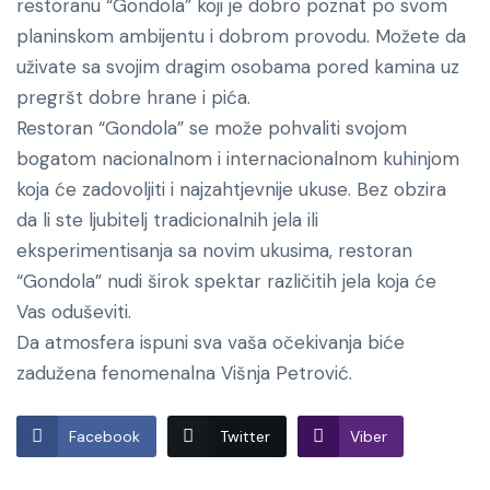
restoranu “Gondola” koji je dobro poznat po svom
planinskom ambijentu i dobrom provodu. Možete da
uživate sa svojim dragim osobama pored kamina uz
pregršt dobre hrane i pića.
Restoran “Gondola” se može pohvaliti svojom
bogatom nacionalnom i internacionalnom kuhinjom
koja će zadovoljiti i najzahtjevnije ukuse. Bez obzira
da li ste ljubitelj tradicionalnih jela ili
eksperimentisanja sa novim ukusima, restoran
“Gondola” nudi širok spektar različitih jela koja će
Vas oduševiti.
Da atmosfera ispuni sva vaša očekivanja biće
zadužena fenomenalna Višnja Petrović.
Facebook
Twitter
Viber