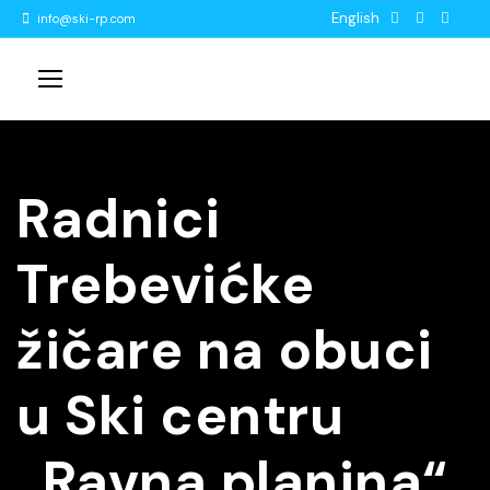
English
info@ski-rp.com
Radnici
Trebevićke
žičare na obuci
u Ski centru
„Ravna planina“