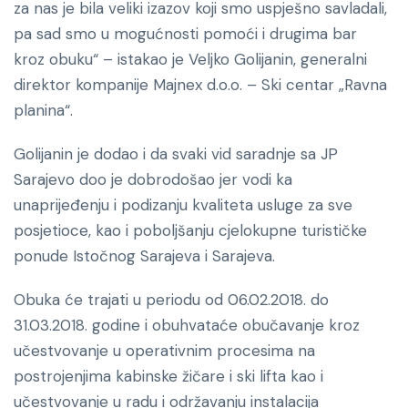
za nas je bila veliki izazov koji smo uspješno savladali,
pa sad smo u mogućnosti pomoći i drugima bar
kroz obuku“ – istakao je Veljko Golijanin, generalni
direktor kompanije Majnex d.o.o. – Ski centar „Ravna
planina“.
Golijanin je dodao i da svaki vid saradnje sa JP
Sarajevo doo je dobrodošao jer vodi ka
unaprijeđenju i podizanju kvaliteta usluge za sve
posjetioce, kao i poboljšanju cjelokupne turističke
ponude Istočnog Sarajeva i Sarajeva.
Obuka će trajati u periodu od 06.02.2018. do
31.03.2018. godine i obuhvataće obučavanje kroz
učestvovanje u operativnim procesima na
postrojenjima kabinske žičare i ski lifta kao i
učestvovanje u radu i održavanju instalacija