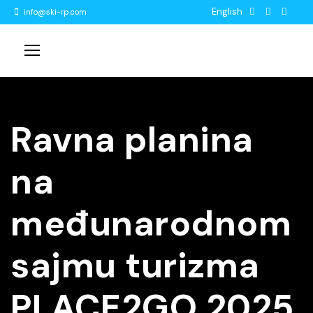
English
info@ski-rp.com
Ravna planina
na
međunarodnom
sajmu turizma
PLACE2GO 2025