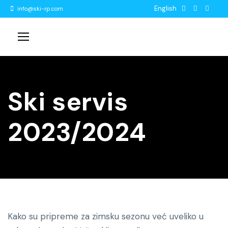
English
info@ski-rp.com
Ski servis
2023/2024
Kako su pripreme za zimsku sezonu već uveliko u