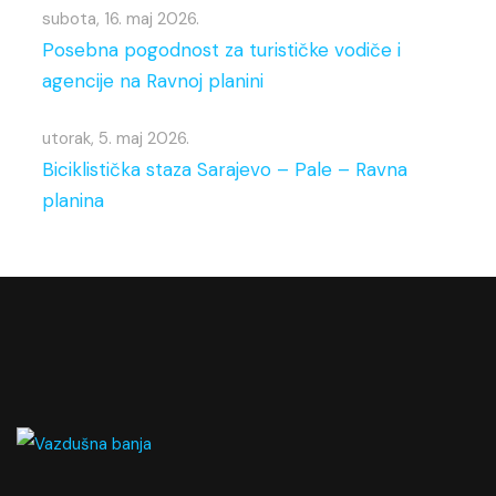
subota, 16. maj 2026.
Posebna pogodnost za turističke vodiče i
agencije na Ravnoj planini
utorak, 5. maj 2026.
Biciklistička staza Sarajevo – Pale – Ravna
planina