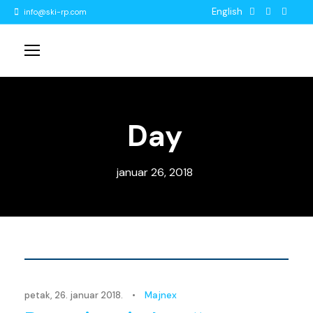
English
info@ski-rp.com
Day
januar 26, 2018
Novosti
petak, 26. januar 2018.
•
Majnex