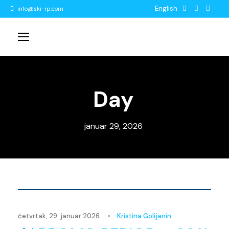
English
info@ski-rp.com
Day
januar 29, 2026
Novosti
četvrtak, 29. januar 2026.
•
Kristina Golijanin